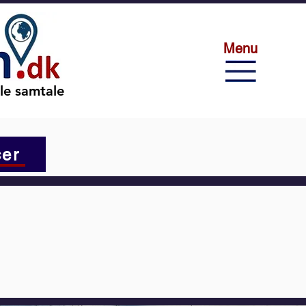
Menu
ale samtale
er