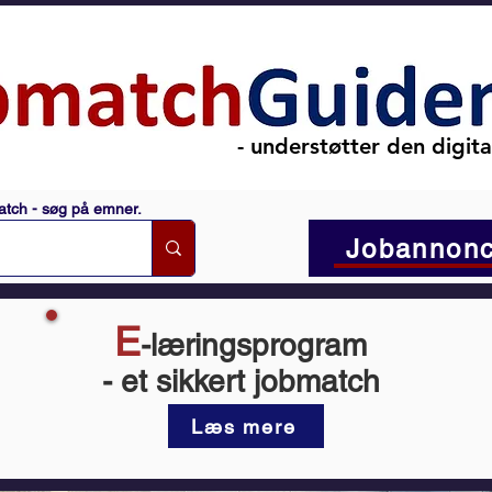
- understøtter den digit
atch - søg på emner.
Jobannonc
E
-l
æringsprogram
- et sikkert jobmatch
Læs mere