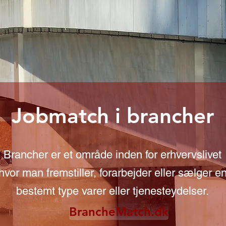
Jobmatch i brancher
Brancher er et område inden for erhvervslivet
hvor man fremstiller, forarbejder eller sælger e
bestemt type varer eller tjenesteydelser.
BrancheMatch.dk