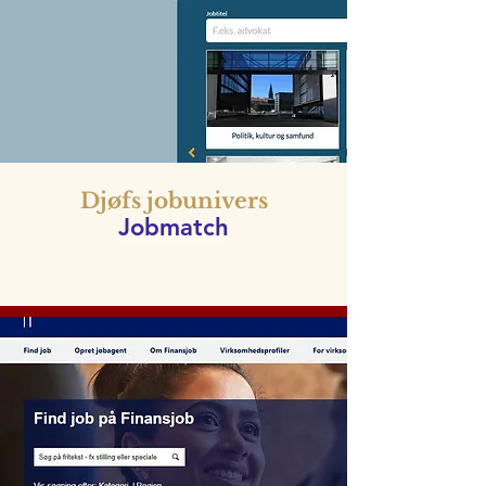
Djøfs jobunivers
Jobmatch