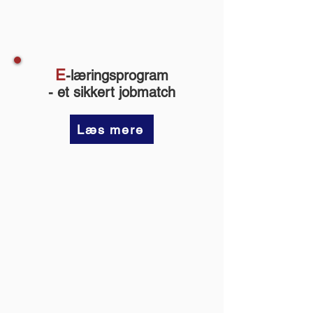
E
-l
æringsprogram
- et sikkert jobmatch
Læs mere