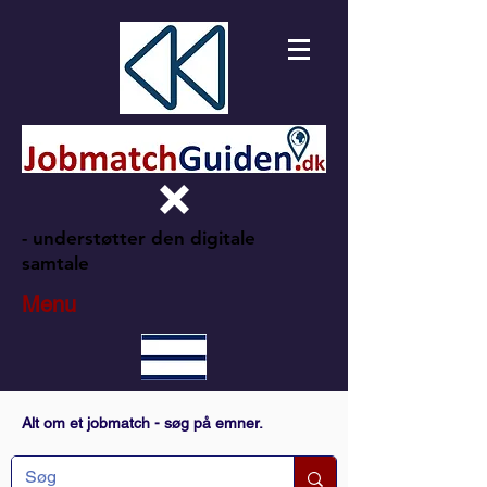
- understøtter den digitale
samtale
Menu
Alt om et jobmatch - søg på emner.