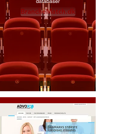
databaser
BrancheMatch.dk