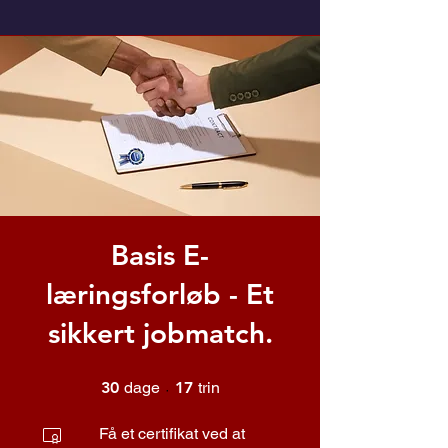
Basis E-
læringsforløb - Et
sikkert jobmatch.
30 dage
17 trin
30
dage
17
trin
Få et certifikat ved at