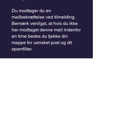
Du modtager du en
mailbekræftelse ved tilmelding.
Bemærk venligst, at hvis du ikke
har modtaget denne mail indenfor
en time bedes du tjekke din
mappe for uønsket post og dit
spamfilter.
Den mail der vil komme til dig,
sendes til dig, ser således ud
Jobmatchguiden.dk
[notifications@challenges.wix.co
m]
og du kan nu starte dit E-
læringsforløb.
Lærings- og vidensportalen,
JobmatchGuiden.dk - vores
aftaler sammen med dig, samt