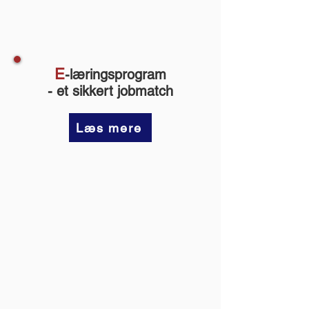
E
-l
æringsprogram
- et sikkert jobmatch
Læs mere