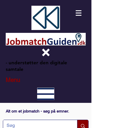
- understøtter den digitale
samtale
Menu
Alt om et jobmatch - søg på emner.