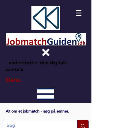
- understøtter den digitale
samtale
Menu
Alt om et jobmatch - søg på emner.