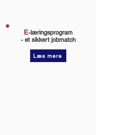
E
-l
æringsprogram
- et sikkert jobmatch
Læs mere